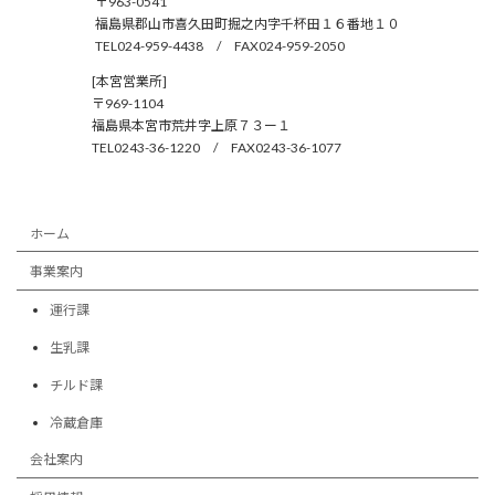
〒963-0541
福島県郡山市喜久田町掘之内字千杯田１６番地１０
TEL024-959-4438 / FAX024-959-2050
[本宮営業所]
〒969-1104
福島県本宮市荒井字上原７３ー１
TEL0243-36-1220 / FAX0243-36-1077
ホーム
事業案内
運行課
生乳課
チルド課
冷蔵倉庫
会社案内