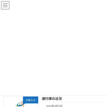
コ
ナ
ン
ビ
テ
ゲ
ン
ー
ツ
シ
へ
ョ
お知らせ
ス
ン
キ
に
ッ
移
プ
動
HOME
お知らせ
私たちは日々、地球 社会と向き合ってい
お知らせ
ます。
2025年7月26日
続きを読む
運行課の近況
お知らせ
2025年4月5日